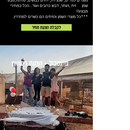
מוצרים כפריים, שמן זית, זיתים כבושים, טחינה,סבוני
שמן זית ,זעתר, דבש כרובים ועוד...הכל במחירי
מבצע!!
***כל מוצרי השמן והזיתים הם כשרים למהדרין.
לקבלת הצעת מחיר
פיינטבול + הצעת נישואין