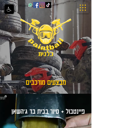
מבצעים מורכבים
פיינטבול + סיור בבית בד ג'השאן