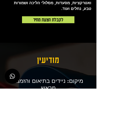
ואטרקציות, מסעדות, מסלולי הליכה ושמורות
טבע, נחלים ועוד.
לקבלת הצעת מחיר
מודיעין
מיקום: ניידים בתיאום והזמנה
מראש
טלפון להזמנות:
‎077-9966-949
אי-מייל:
yosefamram1481@gmail.com