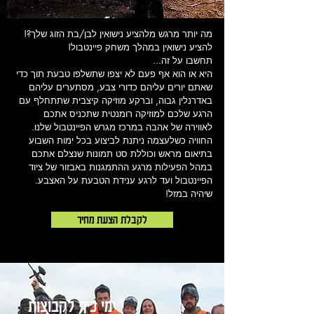
מה יותר מרגש מלהציע נישואין לבן/בת הזוג שלך?!
להציע נישואין במהלך משחק פיינטבול!
תחשבו על זה...
היא או הוא אף פעם לא יצפו שתשלפו טבעת תוך כדי
שאתם יורים עליהם כדורי צבע, מסתערים עליהם
באדרנלין גבוה, וברקע מוזיקה קיצבית שתתחלף עם
הרגע שלכם למוזיקה רומנטית שתכניס אתכם
לאווירה של אהבה במרכז מגרש הפיינטבול שלנו.
החוויה כשלעצמה ניתנת לביצוע בכל ימות השבוע
בתיאום מראש וכוללת סט תמונות שנצלם אתכם
במהל הפעילות מרגע ההתמגנות באבזור של ציוד
הפיינטבול ועד לרגע ענידת הטבעת על האצבע.
שיהיה במזל!
לקבלת הצעת מחיר
ימי כיף לקבוצות