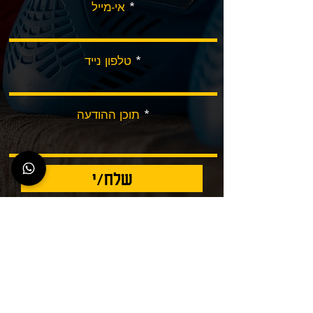
אי-מייל
טלפון נייד
תוכן ההודעה
שלח/י
כל הזכויות שמורות לחברת "פיינטבול כלנית" אין להעתיק
ו/או להשתמש בתוכן והמידע המוצג ללא אישור החברה.
קישורים חשובים:
רשיון עסק
|
ביטוח עסק
|
אישור ניהול חשבון בנק
|
אישור ניכוי מס מקור וניהול ספרים
|
תעודת עוסק